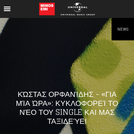
Like being first?
Get news from your favorite artists before
everyone else.
NEWS
ΚΏΣΤΑΣ ΟΡΦΑΝΊΔΗΣ - «ΓΙΑ
ΜΊΑ ΏΡΑ»: ΚΥΚΛΟΦΟΡΕΊ ΤΟ
ΝΈΟ ΤΟΥ SINGLE ΚΑΙ ΜΑΣ
ΤΑΞΙΔΕΎΕΙ