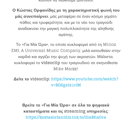
Ο
Κώστας Ορφανίδης
με τη χαρακτηριστική φωνή του
μάς συνεπαίρνει
, μάς μεταφέρει σε έναν κόσμο γεμάτο
πάθος και τρυφερότητα, και με το νέο του τραγούδι
αναδεικνύει την μαγική πολυπλοκότητα της αληθινής
αγάπης.
Το «Για Μία Ώρα», το οποίο κυκλοφορεί από τη Minos
EMI, A Universal Music Company, μιλά κατευθείαν στην
καρδιά και αγγίζει την ψυχή των ακροατών. Μάλιστα,
κυκλοφορεί το
videoclip
του τραγουδιού σε σκηνοθεσία
Mike Marzz!
Δείτε το
videoclip
:
https://www.youtube.com/watch?
v=BG6geIz1riM
Βρείτε το «Για Μία Ώρα» σε όλα τα ψηφιακά
Loading your form, please wait...
καταστήματα και τις streaming υπηρεσίες:
https://kostasorfanidis.lnk.to/GiaMiaOra