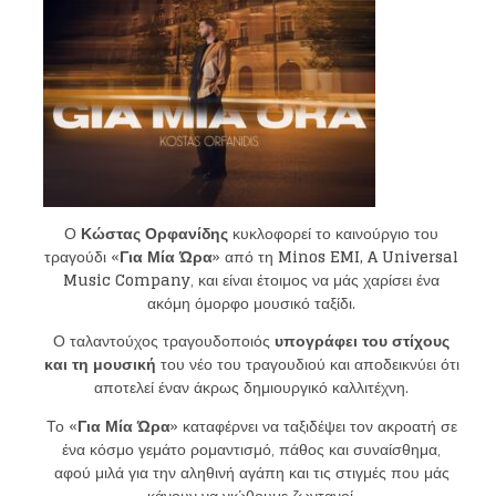
Ο
Κώστας Ορφανίδης
κυκλοφορεί το καινούργιο του
τραγούδι «
Για Μία Ώρα
» από τη
Minos EMI
,
A Universal
Music Company
, και είναι έτοιμος να μάς χαρίσει ένα
ακόμη όμορφο μουσικό ταξίδι.
Ο ταλαντούχος τραγουδοποιός
υπογράφει του στίχους
και τη μουσική
του νέο του τραγουδιού και αποδεικνύει ότι
αποτελεί έναν άκρως δημιουργικό καλλιτέχνη.
Το «
Για Μία Ώρα
» καταφέρνει να ταξιδέψει τον ακροατή σε
ένα κόσμο γεμάτο ρομαντισμό, πάθος και συναίσθημα,
αφού μιλά για την αληθινή αγάπη και τις στιγμές που μάς
κάνουν να νιώθουμε ζωντανοί.