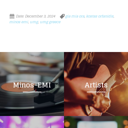
Date:
December 3, 2024
gia mia ora
,
kostas orfanidis
,
minos emi
,
umg
,
umg greece
Minos-EMI
Artists