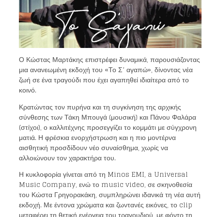
Ο Κώστας Μαρτάκης επιστρέφει δυναμικά, παρουσιάζοντας
μια ανανεωμένη εκδοχή του «Το Σ’ αγαπώ», δίνοντας νέα
ζωή σε ένα τραγούδι που έχει αγαπηθεί ιδιαίτερα από το
κοινό.
Κρατώντας τον πυρήνα και τη συγκίνηση της αρχικής
σύνθεσης των Τάκη Μπουγά (μουσική) και Πάνου Φαλάρα
(στίχοι), ο καλλιτέχνης προσεγγίζει το κομμάτι με σύγχρονη
ματιά. Η φρέσκια ενορχήστρωση και η πιο μοντέρνα
αισθητική προσδίδουν νέο συναίσθημα, χωρίς να
αλλοιώνουν τον χαρακτήρα του.
Η κυκλοφορία γίνεται από τη Minos EMI, a Universal
Music Company, ενώ το music video, σε σκηνοθεσία
του Κώστα Γρηγορακάκη, συμπληρώνει ιδανικά τη νέα αυτή
εκδοχή. Με έντονα χρώματα και ζωντανές εικόνες, το clip
μεταφέρει τη θετική ενέργεια του τραγουδιού, με φόντο τη