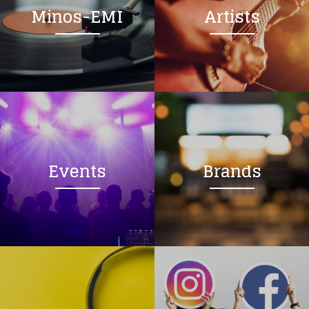
Minos-EMI
Artists
Events
Brands