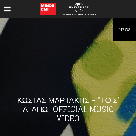
Like being first?
Get news from your favorite artists before
everyone else.
NEWS
ΚΩΣΤΑΣ ΜΑΡΤΑΚΗΣ - "ΤΟ Σ'
ΑΓΑΠΩ" OFFICIAL MUSIC
VIDEO