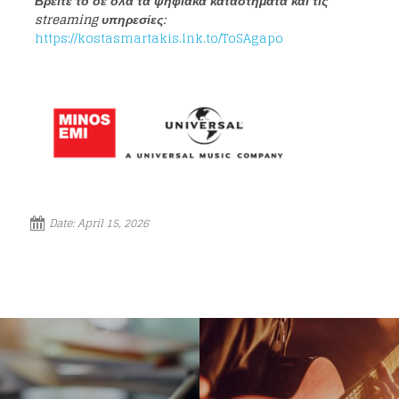
Βρείτε το σε όλα τα ψηφιακά καταστήματα και τις
streaming υπηρεσίες:
Loading your form, please wait...
https://kostasmartakis.lnk.to/ToSAgapo
Date:
April 15, 2026