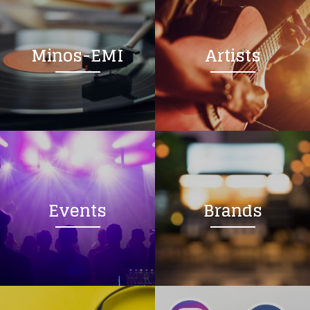
Minos-EMI
Artists
Events
Brands