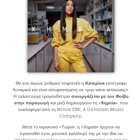
Με ένα άκρως ρυθμικό τσιφτετέλι η
Κατερίνα
επιστρέφει
δυναμικά και είναι αποφασισμένη να «
μην κάνει εκπτώσεις
».
Η ταλαντούχα τραγουδίστρια
συνεργάζεται με τον Φοίβο
στην παραγωγή
και μαζί δημιουργούν τη «
Χημεία
», που
κυκλοφορεί από τη
Minos EMI
,
A Universal Music
Company
.
Μετά το εκρηκτικό «Τώρα», η «Χημεία» έρχεται να
προστεθεί στον μουσικό κατάλογό της με την ίδια να
αποδεικνύει για ακόμα μια φορά πως αποτελεί μια από τις