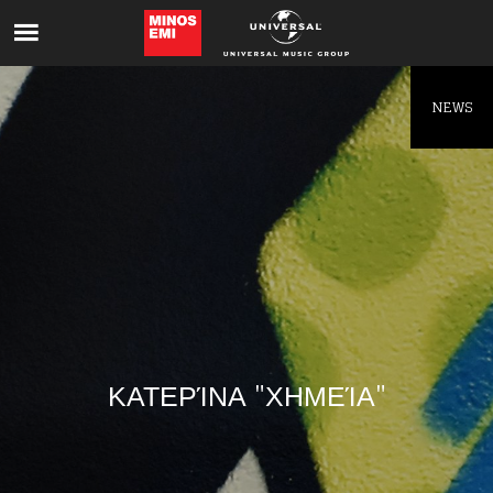
Like being first?
Get news from your favorite artists before
everyone else.
NEWS
ΚΑΤΕΡΊΝΑ "ΧΗΜΕΊΑ"