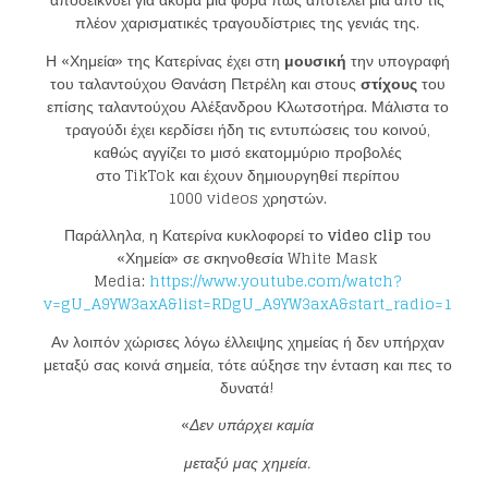
πλέον χαρισματικές τραγουδίστριες της γενιάς της.
Η «Χημεία» της Κατερίνας έχει στη
μουσική
την υπογραφή
του ταλαντούχου Θανάση Πετρέλη και στους
στίχους
του
επίσης ταλαντούχου Αλέξανδρου Κλωτσοτήρα. Μάλιστα το
τραγούδι έχει κερδίσει ήδη τις εντυπώσεις του κοινού,
καθώς αγγίζει το μισό εκατομμύριο προβολές
στο
TikTok
και έχουν δημιουργηθεί περίπου
1000
videos
χρηστών.
Παράλληλα, η Κατερίνα κυκλοφορεί το
video clip
του
«Χημεία» σε σκηνοθεσία
White Mask
Media
:
https://www.youtube.com/watch?
v=gU_A9YW3axA&list=RDgU_A9YW3axA&start_radio=1
Αν λοιπόν χώρισες λόγω έλλειψης χημείας ή δεν υπήρχαν
μεταξύ σας κοινά σημεία, τότε αύξησε την ένταση και πες το
δυνατά!
«
Δεν υπάρχει καμία
μεταξύ μας χημεία.