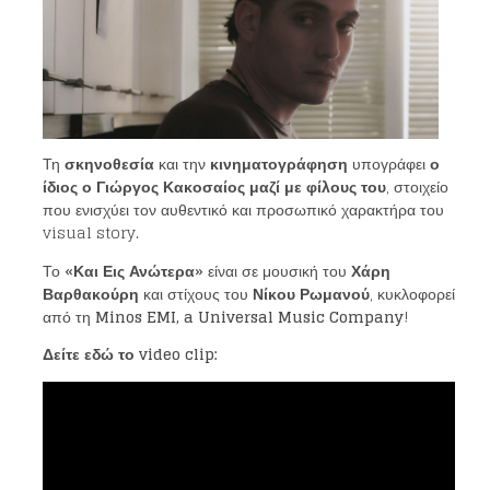
Τη
σκηνοθεσία
και την
κινηματογράφηση
υπογράφει
ο
ίδιος ο Γιώργος Κακοσαίος μαζί με φίλους του
, στοιχείο
που ενισχύει τον αυθεντικό και προσωπικό χαρακτήρα του
visual story.
Το
«Και Εις Ανώτερα»
είναι σε μουσική του
Χάρη
Βαρθακούρη
και στίχους του
Νίκου Ρωμανού
, κυκλοφορεί
από τη
Minos EMI, a Universal Music Company
!
Δείτε εδώ το video clip: