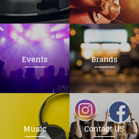
Events
Brands
Music
Contact US