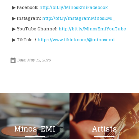
▶ Facebook:
http://bit.ly/MinosEmiFacebook
▶ Instagram:
http://bit.ly/InstagramMinosEMI_
▶ YouTube Channel:
http://bit.ly/MinosEmiYouTube
▶ ΤikTok: /
https://www.tiktok.com/@minosemi
Date:
May 12, 2026
Minos-EMI
Artists