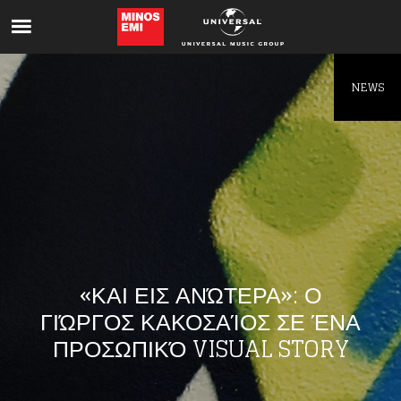
Like being first?
Get news from your favorite artists before
everyone else.
NEWS
«ΚΑΙ ΕΙΣ ΑΝΏΤΕΡΑ»: Ο
ΓΙΏΡΓΟΣ ΚΑΚΟΣΑΊΟΣ ΣΕ ΈΝΑ
ΠΡΟΣΩΠΙΚΌ VISUAL STORY