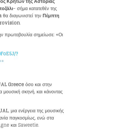
γος Κρητών της Αστόριας
τοζάλι
– σήμα κατατεθέν της
a
θα διαγωνιστεί την
Πέμπτη
rovision
.
την πρωτοβουλία σημείωσε: «Οι
FoE5J/?
==
UAL Greece
όσο και στην
α μουσική σκηνή, και κάνοντας
QUAL
, μια ενέργεια της μουσικής
ανία παγκοσμίως, ενώ στα
igne και Saweetie.