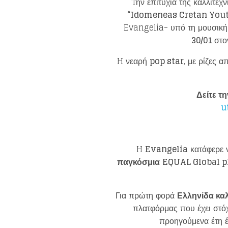
Tην επιτυχία της καλλιτέχ
“Idomeneas Cretan You
Evangelia- υπό τη μουσική
30/01
στ
H νεαρή
pop star
, με ρίζες α
Δείτε τ
u
H
Evangelia
κατάφερε 
παγκόσμια
EQUAL Global p
Για πρώτη φορά
Ελληνίδα καλ
πλατφόρμας που έχει στό
προηγούμενα έτη έ