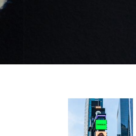
Like b
Get news 