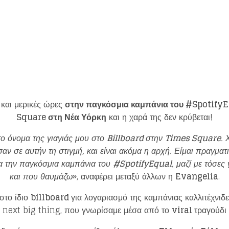
 και μερικές ώρες
στην παγκόσμια καμπάνια του #
Spotify
Square
στη Νέα Υόρκη
και η χαρά της δεν κρύβεται!
ο όνομα της γιαγιάς μου στο
Billboard
στην
Times Square
. 
αν σε αυτήν τη στιγμή, και είναι ακόμα η αρχή. Είμαι πραγμα
α την παγκόσμια καμπάνια του
#SpotifyEqual
, μαζί με τόσε
και που θαυμάζω
», αναφέρει μεταξύ άλλων η
Evangelia
.
στο ίδιο
billboard
για λογαριασμό της καμπάνιας καλλιτέχνι
ό next big thing, που γνωρίσαμε μέσα από το
viral
τραγούδι 