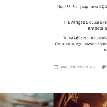
Παράλληλα, η καμπάνια
EQ
Η
Evangelia
συμμετέχει
anthem
τ
To «
Αλήθεια
;!» που κυκ
Company
, έχει μονοπωλήσει
έ
Date:
January 24, 2025