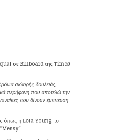
Equal
σε
Billboard
της
Times
Χρόνια σκληρής δουλειάς,
τικά περήφανη που αποτελώ την
ς γυναίκες που δίνουν έμπνευση
δες όπως η
Lola Young
, το
“
Messy
“.