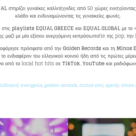
UAL
στηρίζει γυναίκες καλλιτέχνιδες από 50 χώρες ενισχύοντας
κλάδο και ενδυναμώνοντας τις γυναικείες φωνές.
 στις
playlists
EQUAL GREECE
και
EQUAL GLOBAL
με το 
ης μαζί με μία εξίσου ανερχόμενη εκπρόσωποtie της pop, την
λοφόρησε πρόσφατα από́ την
Golden Records
και τη
Minos E
 το ενδιαφέρον του ελληνικού κοινού ήδη από τις πρώτες μέρε
να από τα local hot hits σε
TikTok
,
YouTube
και ραδιόφων
billboard
,
evangelia
,
golden records
,
minos emi
,
spoify
,
times 