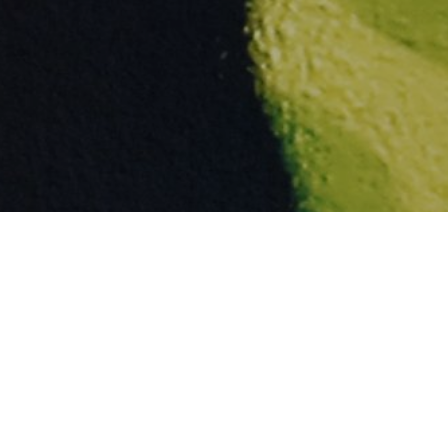
eing first?
from your favorite artists before everyone 