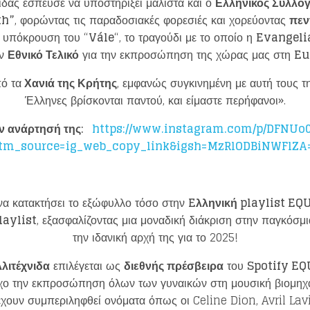
νιδας έσπευσε να υποστηρίξει μάλιστα και ο
Ελληνικός Σύλλο
Loading your form, please wait...
th”
, φορώντας τις παραδοσιακές φορεσιές και χορεύοντας
πεν
 υπόκρουση του “
Vále
“, το τραγούδι με το οποίο η
Evangeli
ον
Εθνικό Τελικό
για την εκπροσώπηση της χώρας μας στη
Eu
πό τα
Χανιά της Κρήτης
, εμφανώς συγκινημένη με αυτή τους 
Έλληνες βρίσκονται παντού, και είμαστε περήφανοι».
ην ανάρτησή της
:
https://www.instagram.com/p/DFNUo0
tm_source=ig_web_copy_link&igsh=MzRlODBiNWFlZA
να κατακτήσει το εξώφυλλο τόσο στην
Eλληνική playlist EQ
laylist
, εξασφαλίζοντας μια μοναδική διάκριση στην παγκόσμι
την ιδανική αρχή της για το 2025!
λιτέχνιδα
επιλέγεται ως
διεθνής πρέσβειρα
του
Spotify E
χο την εκπροσώπηση όλων των γυναικών στη μουσική βιομηχ
χουν συμπεριληφθεί ονόματα όπως οι Celine Dion, Avril Lav