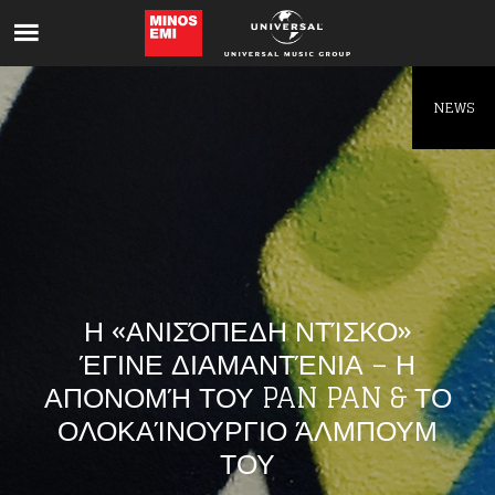
Like being first?
Get news from your favorite artists before
everyone else.
NEWS
Η «ΑΝΙΣΌΠΕΔΗ ΝΤΊΣΚΟ»
ΈΓΙΝΕ ΔΙΑΜΑΝΤΈΝΙΑ – Η
ΑΠΟΝΟΜΉ ΤΟΥ PAN PAN & ΤΟ
ΟΛΟΚΑΊΝΟΥΡΓΙΟ ΆΛΜΠΟΥΜ
ΤΟΥ