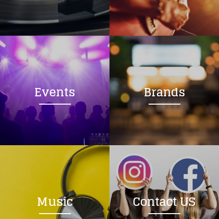
Events
Brands
Music
Contact US