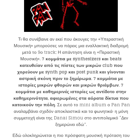
Τι θα συνέβαινε αν εκεί που άκουγες την «Υπεραστική
Μουσική» μπορούσες να πάρεις μια εναλλακτική διαδρομή
μετά το 9ο track; Η απάντηση είναι η «Περαστική
Μουσική».
7 κομμάτια με
synthesizers και
beats
κατευθείαν από τις πίστες των μικρών
club που
χορεύουν με
synth pop και
post punk και γίνονται
αστρική σκόνη πριν το ξημέρωμα
.
7 κομμάτια με
ιστορίες μικρών φθορών και μικρών θριάμβων. 7
κομμάτια με καθημερινές ιστορίες ως αντίδοτο στην
καθημερινότητα, αφιερωμένες στα αόρατα δίκτυα που
κατοικούν την πόλη
. Σε αυτό το mini album ο Pan Pan
αναλαμβάνει σχεδόν αποκλειστικά και τα φωνητικά· η μόνη
συμμετοχή είναι της Danai Simou στο αντιπολεμικό “Δεν
ξημερώνει εδώ”.
Εδώ ολοκληρώνεται η πιο πρόσφατη μουσική πρόταση του