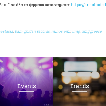
Bam
” σε όλα τα ψηφιακά καταστήματα:
https://anastasia
astasia
,
bam
,
golden records
,
minos emi
,
umg
,
umg greece
Events
Brands