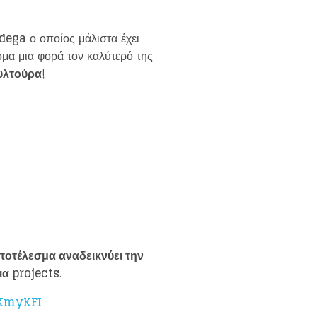
dega
ο οποίος μάλιστα έχει
κόμα μια φορά τον καλύτερό της
υλτούρα
!
ποτέλεσμα αναδεικνύει την
νια
projects
.
4KmyKFI