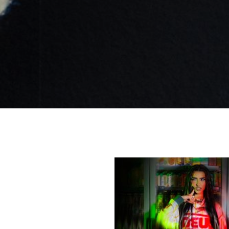
Like b
Get news 