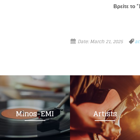
Βρείτε το “
Date:
March 21, 2025
an
Minos-EMI
Artists