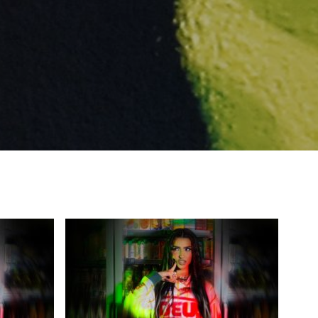
eing first?
from your favorite artists before everyone 