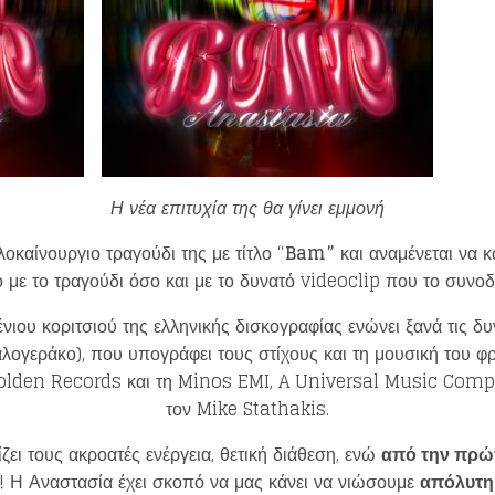
Η νέα επιτυχία της θα γίνει εμμονή
οκαίνουργιο τραγούδι της με τίτλο “
Bam
”
και αναμένεται να 
 με το τραγούδι όσο και με το δυνατό videoclip που το συνοδ
ένιου κοριτσιού της ελληνικής δισκογραφίας ενώνει ξανά τις δυ
ογεράκο), που υπογράφει τους στίχους και τη μουσική του φρ
 Golden Records και τη Minos EMI, A Universal Music Comp
τον Mike Stathakis.
Loading your form, please wait...
ζει τους ακροατές ενέργεια, θετική διάθεση, ενώ
από την πρώτ
! Η Αναστασία έχει σκοπό να μας κάνει να νιώσουμε
απόλυτη