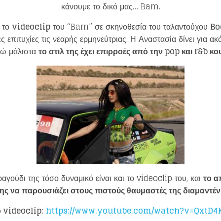
κάνουμε το δικό μας… Bam.
ι το
videoclip
του “Bam” σε σκηνοθεσία του ταλαντούχου
Bo
ες επιτυχίες τις νεαρής ερμηνεύτριας. Η Αναστασία δίνει για α
νώ μάλιστα
το στιλ της έχει επιρροές από την
pop
και
r
&
b
κο
ραγούδι της τόσο δυναμικό είναι και το videoclip του, και
το α
της να παρουσιάζει στους πιστούς θαυμαστές της διαμαντέ
ο
videoclip
:
https://www.youtube.com/watch?v=QxtD