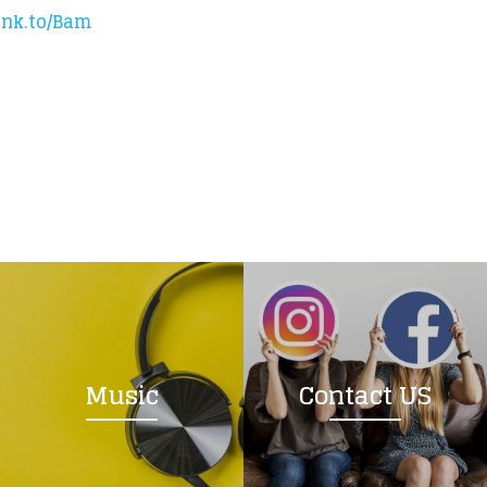
.lnk.to/Bam
Music
Contact US