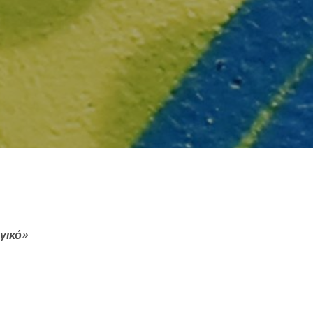
else.
αγικό»