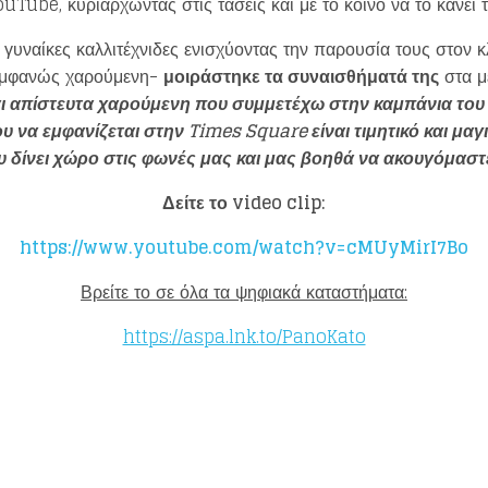
ouTube, κυριαρχώντας στις τάσεις και με το κοινό να το κάνει 
 γυναίκες καλλιτέχνιδες ενισχύοντας την παρουσία τους στον 
-εμφανώς χαρούμενη-
μοιράστηκε τα συναισθήματά της
στα μ
ι απίστευτα χαρούμενη που συμμετέχω στην καμπάνια το
υ να εμφανίζεται στην
Times Square
είναι τιμητικό και μαγ
 δίνει χώρο στις φωνές μας και μας βοηθά να ακουγόμαστ
Δείτε το
video clip
:
https://www.youtube.com/watch?v=cMUyMirI7Bo
Βρείτε το σε όλα τα ψηφιακά καταστήματα:
https://aspa.lnk.to/PanoKato