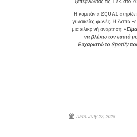
ξεπερνώντας τις 1 εκ. στο Y
H καμπάνια
EQUAL
στηρίζει
γυναικείες φωνές. Η Άσπα 
μια ειλικρινή ανάρτηση: «
Είμα
να βλέπω τον εαυτό μο
Ευχαριστώ το
Spotify
που
Date:
July 22, 2025