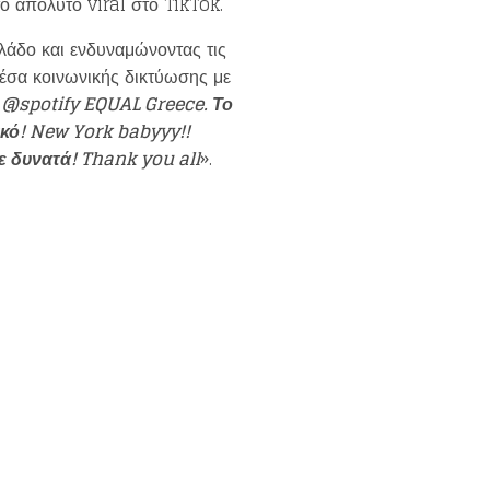
το απόλυτο viral στο TikTok.
κλάδο και ενδυναμώνοντας τις
έσα κοινωνικής δικτύωσης με
υ @
spotify EQUAL Greece
. Το
ικό!
New York babyyy
!!
ε δυνατά!
Thank you all
».