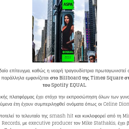
αίο επίτευγμα, καθώς η νεαρή τραγουδίστρια πρωταγωνιστεί
ι παράλληλα εμφανίζεται
στο
Billboard
της
Times Square
σ
Loading your form, please wait...
του
Spotify EQUAL
.
σικής πλατφόρμας έχει στόχο την εκπροσώπηση όλων των γυνα
μενα έτη έχουν συμπεριληφθεί ονόματα όπως οι Celine Dion,
οτελεί το τελευταίο της smash hit και κυκλοφορεί από τη 
ecords, με executive producer τον Mike Stathakis, έχει β