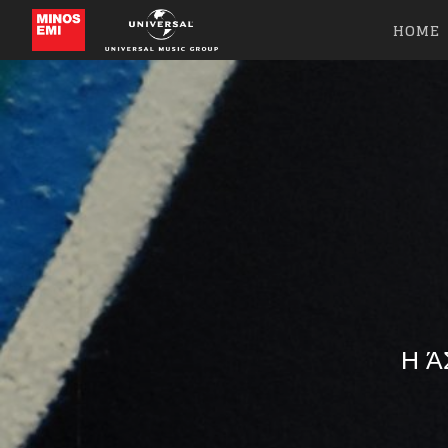
HOME
Η Ά