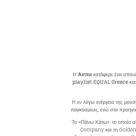
Η
Άσπα
κατάφερε ένα σπουδ
playlist EQUAL Greece
κα
Η εν λόγω ενέργεια της μου
παγκοσμίως, ενώ στα προηγού
Το «Πάνω Κάτω», το οποίο απ
Company και τη Golden R