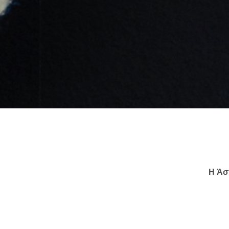
Like b
Get news 
Η Άσ