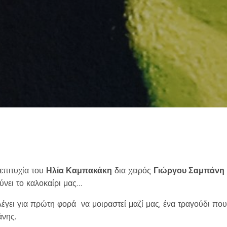
eing first?
from your favorite artists before everyone 
 επιτυχία του
Ηλία Καμπακάκη
δια χειρός
Γιώργου Σαμπάνη
νει το καλοκαίρι μας…
γει για πρώτη φορά να μοιραστεί μαζί μας, ένα τραγούδι που δ
νης.