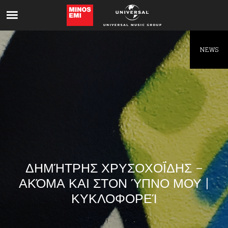
Like being first?
Get news from your favorite artists before
everyone else.
NEWS
ΔΗΜΉΤΡΗΣ ΧΡΥΣΟΧΟΪ́ΔΗΣ – ΑΚ
ΌΜΑ ΚΑΙ ΣΤΟΝ ΎΠΝΟ ΜΟΥ | ΚΥ
ΚΛΟΦΟΡΕΊ