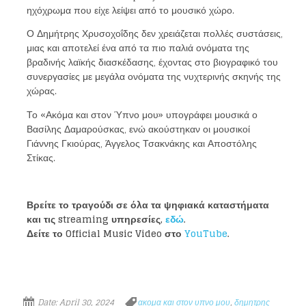
ηχόχρωμα που είχε λείψει από το μουσικό χώρο.
Ο Δημήτρης Χρυσοχοΐδης δεν χρειάζεται πολλές συστάσεις,
μιας και αποτελεί ένα από τα πιο παλιά ονόματα της
βραδινής λαϊκής διασκέδασης, έχοντας στο βιογραφικό του
συνεργασίες με μεγάλα ονόματα της νυχτερινής σκηνής της
χώρας.
Το «Ακόμα και στον Ύπνο μου» υπογράφει μουσικά ο
Βασίλης Δαμαρούσκας, ενώ ακούστηκαν οι μουσικοί
Γιάννης Γκιούρας, Άγγελος Τσακνάκης και Αποστόλης
Στίκας.
Βρείτε το τραγούδι σε όλα τα ψηφιακά καταστήματα
και τις streaming υπηρεσίες,
εδώ
.
Loading your form, please wait...
Δείτε το Official Music Video στο
YouTube
.
Date:
April 30, 2024
ακομα και στον υπνο μου
,
δημητρης