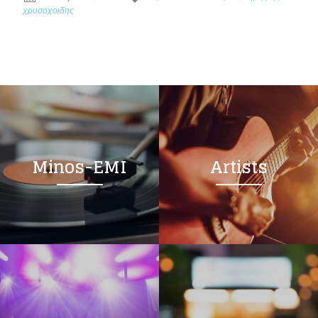
χρυσοχοιδης
Minos-EMI
Artists