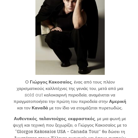
Ο
Γιώργος Κακοσαίος
, ένας από τους πλέον
χαρισματικούς καλλιτέχνες της γενιάς του, μετά από μια
sold out καλοκαιρινή περιοδεία, αναμένεται να
πραγματοποιήσει την πρώτη του περιοδεία στην
Αμερική
και τον
Καναδά
με τον ίδιο να ετοιμάζεται πυρετωδώς.
Αυθεντικός
,
ταλαντούχος
,
εκφραστικός
, με μια φωνή με
ψυχή και τεχνική που ξεχωρίζει, ο Γιώργος Κακοσαίος με το
“
Giorgos Kakosaios USA
–
Canada Tour
” θα δώσει τη
δυνατότητα στους Έλληνες ομογενείς και όσους αγαπούν