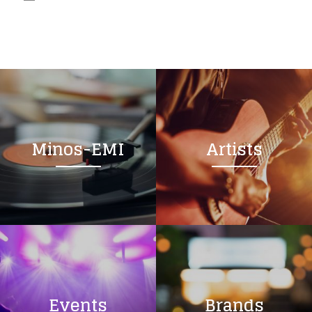
Minos-EMI
Artists
Events
Brands