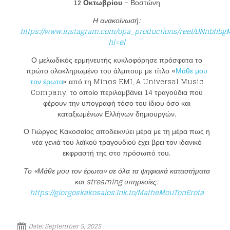
12 Οκτωβρίου
– Βοστώνη
Η ανακοίνωσή:
https://www.instagram.com/opa_productions/reel/DNnbhbg
hl=el
Ο μελωδικός ερμηνευτής κυκλοφόρησε πρόσφατα το
πρώτο ολοκληρωμένο του άλμπουμ με τίτλο «
Μάθε μου
Loading your form, please wait...
τον έρωτα
» από τη Minos EMI, A Universal Music
Company, το οποίο περιλαμβάνει 14 τραγούδια που
φέρουν την υπογραφή τόσο του ίδιου όσο και
καταξιωμένων Ελλήνων δημιουργών.
Ο Γιώργος Κακοσαίος αποδεικνύει μέρα με τη μέρα πως η
νέα γενιά του λαϊκού τραγουδιού έχει βρει τον ιδανικό
εκφραστή της στο πρόσωπό του.
Το «Μάθε μου τον έρωτα» σε όλα τα ψηφιακά καταστήματα
και
streaming
υπηρεσίες:
https://giorgoskakosaios.lnk.to/MatheMouTonErota
Date:
September 5, 2025