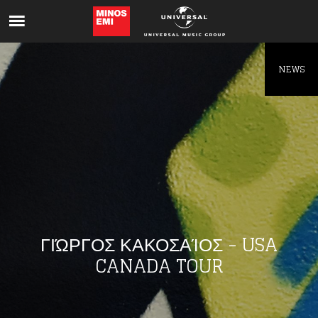
Like being first?
Get news from your favorite artists before
everyone else.
NEWS
ΓΙΏΡΓΟΣ ΚΑΚΟΣΑΊΟΣ - USA
CANADA TOUR