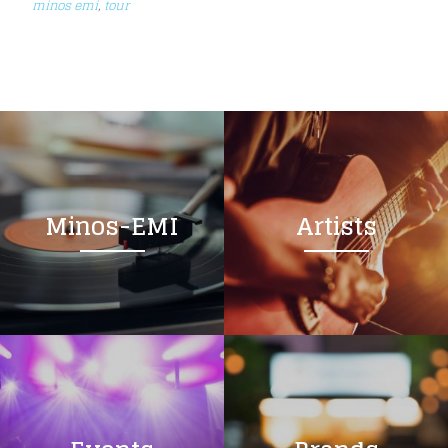
minos emi
,
tour
Minos-EMI
Artists