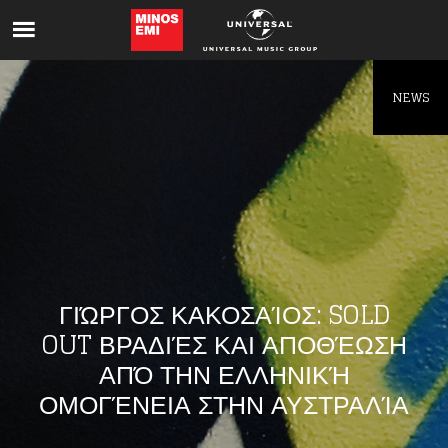
Like being first?
Get news from your favorite artists before
everyone else.
NEWS
ΓΙΏΡΓΟΣ ΚΑΚΟΣΑΊΟΣ: SOLD
OUT ΒΡΑΔΙΈΣ ΚΑΙ ΑΠΟΘΈΩΣΗ
ΑΠΌ ΤΗΝ ΕΛΛΗΝΙΚΉ
ΟΜΟΓΈΝΕΙΑ ΣΤΗΝ ΑΥΣΤΡΑΛΊΑ