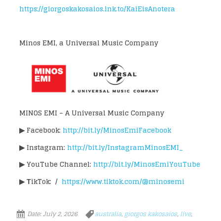
https://giorgoskakosaios.lnk.to/KaiEisAnotera
Minos EMI, a Universal Music Company
MINOS EMI – A Universal Music Company
▶
Facebook:
http://bit.ly/MinosEmiFacebook
▶
Instagram:
http://bit.ly/InstagramMinosEMI_
▶
YouTube Channel:
http://bit.ly/MinosEmiYouTube
▶
ΤikTok: /
https://www.tiktok.com/@minosemi
Date:
July 2, 2026
australia
,
giorgos kakosaios
,
live
,