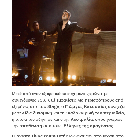
Μετά από έναν εξαιρετικά επιτυχημένο χειμώνα, με
συνεχόμενες sold out εμφανίσεις για περισσότερους από
έξι μήνες στο
Lux Stage
, ο
Γιώργος Κακοσαίος
συνεχίζει
με την ίδια
δυναμική
και την
καλοκαιρινή του περιοδεία
,
η οποία τον οδήγησε και στην
Αυστραλία
, όπου γνώρισε
την
αποθέωση
από τους
Έλληνες της ομογένειας
.
Ο
αγαπημένος ερμηνευτής
γνώρισε την αποθέωση από