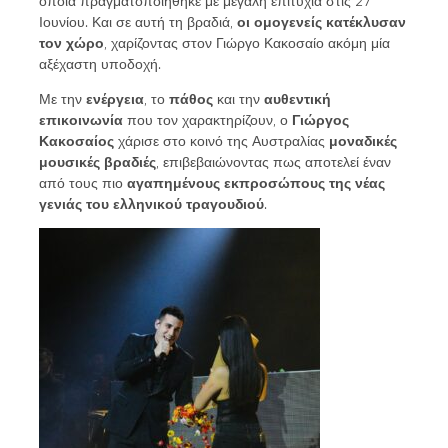
οποία πραγματοποιήθηκε με μεγάλη επιτυχία στις 27
Ιουνίου. Και σε αυτή τη βραδιά,
οι ομογενείς κατέκλυσαν
τον χώρο
, χαρίζοντας στον Γιώργο Κακοσαίο ακόμη μία
αξέχαστη υποδοχή.
Με την
ενέργεια
, το
πάθος
και την
αυθεντική
επικοινωνία
που τον χαρακτηρίζουν, ο
Γιώργος
Κακοσαίος
χάρισε στο κοινό της Αυστραλίας
μοναδικές
μουσικές βραδιές
, επιβεβαιώνοντας πως αποτελεί έναν
από τους πιο
αγαπημένους εκπροσώπους της νέας
γενιάς του ελληνικού τραγουδιού
.