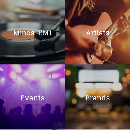
Minos-EMI
Artists
Events
Brands