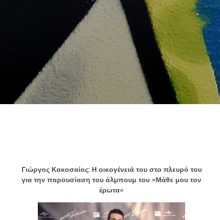
Γιώργος
Κακοσαίος
:
Η
οικογένειά
του
στο
πλευρό
του
για
την
παρουσίαση
του
άλμπουμ
του
«
Μάθε
μου
τον
έρωτα
»