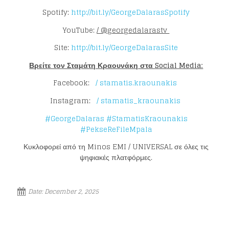
Spotify:
http://bit.ly/GeorgeDalarasSpotify
YouTube:
/ @georgedalarastv
Site:
http://bit.ly/GeorgeDalarasSite
Loading your form, please wait...
Βρείτε τον Σταμάτη Κραουνάκη στα
Social Media:
Facebook:
/ stamatis.kraounakis
Instagram:
/ stamatis_kraounakis
#GeorgeDalaras
#StamatisKraounakis
#PekseReFileMpala
Κυκλοφορεί από τη Minos EMI / UNIVERSAL σε όλες τις
ψηφιακές πλατφόρμες.
Date:
December 2, 2025