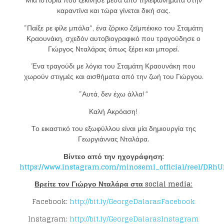
Μια ιστορία που ξεκίνησε μέσα από τηλεφωνήματα στην
καραντίνα και τώρα γίνεται δική σας.
“Παίξε ρε φίλε μπάλα”, ένα ζόρικο ζεϊμπέκικο του Σταμάτη
Κραουνάκη, σχεδόν αυτοβιογραφικό που τραγούδησε ο
Γιώργος Νταλάρας όπως ξέρει και μπορεί.
Ένα τραγούδι με λόγια του Σταμάτη Κραουνάκη που
χωρούν στιγμές και αισθήματα από την ζωή του Γιώργου.
“Αυτά, δεν έχω άλλα!”
Καλή Ακρόαση!
Το εικαστικό του εξωφύλλου είναι μία δημιουργία της
Γεωργιάννας Νταλάρα.
Βίντεο από την ηχογράφηση:
https
://
www
.
instagram
.
com
/
minosemi
_
official
/
reel
/
DRhU
Βρείτε τον Γιώργο Νταλάρα στα
social media:
Facebook:
http://bit.ly/GeorgeDalarasFacebook
Instagram:
http://bit.ly/GeorgeDalarasInstagram