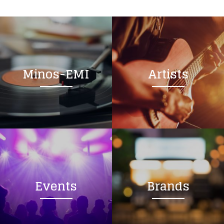
Minos-EMI
Artists
Events
Brands