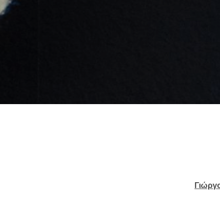
Γιώργ