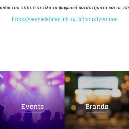
ούδια του album σε όλα τα ψηφιακά καταστήματα και τις s
https://georgedalaras.lnk.to/OidipousTyrannos
Events
Brands