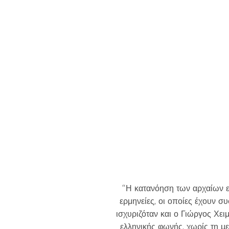
Like b
Get news 
“Η κατανόηση των αρχαίων ε
ερμηνείες, οι οποίες έχουν σ
ισχυριζόταν και ο Γιώργος Χε
ελληνικής φωνής, χωρίς τη μ