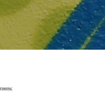
στασης