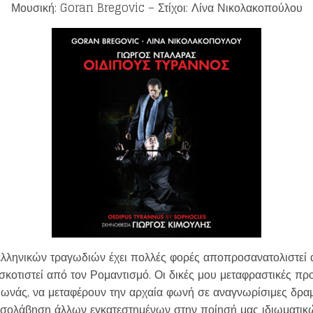
Μουσική: Goran Bregovic – Στίχοι: Λίνα Νικολακοπούλου
eing first?
from your favorite artists before everyone 
λληνικών τραγωδιών έχει πολλές φορές αποπροσανατολιστεί α
υσκοτιστεί από τον Ρομαντισμό. Οι δικές μου μεταφραστικές 
ιμωνάς, να μεταφέρουν την αρχαία φωνή σε αναγνωρίσιμες δραμ
εσολάβηση άλλων εγκατεστημένων στην ποίησή μας ιδιωματικ