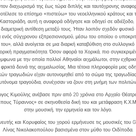
τον διαχωρισμό της έως τώρα διπλής και ταυτόχρονης αναφορ
έλεσε το επίσημο «πιστεύω» του νεοελληνικού κράτους και τ
αστοριάδη, αυτή η αναφορά οδήγησε και οδηγεί σε αδιέξοδο, 
ε διαμετρική αντίθεση μεταξύ τους. Ήταν λοιπόν σχεδόν φυσικό
 ενός σύγχρονου εξπρεσιονισμού, μέσω του οποίου ο υποκριτ
 του», αλλά ανοίγεται σε μια διαρκή καταβύθιση στο συλλογικ
τορική πραγματικότητα. Όσον αφορά τα Χορικά, πιο συγκεκριμ
μφωνα με την οποία πολλοί Αθηναίοι αιχμάλωτοι, στην εχθρικ
 φρικτά δεινά της αιχμαλωσίας. Μια τέτοια πληροφορία μας οδ
κών τραγωδιών είχαν αυτονομηθεί από το σώμα της τραγωδίας
υτόνομα τραγούδια, συνέχισαν να ζουν στη μνήμη των πολιτών
ώργος Κιμούλης ανέβασε πριν από 20 χρόνια στο Αρχαίο Θέατρ
ους Τύραννος» σε σκηνοθεσία δική του και μετάφραση Κ.Χ.Μύ
στην μουσική, την ερμηνεία και τον λόγο.
ευτής και Κορυφαίος του χορού ερμήνευσε τις μουσικές του G
Λίνας Νικολακοπούλου βασισμένα στον μύθο του Οιδίποδα.