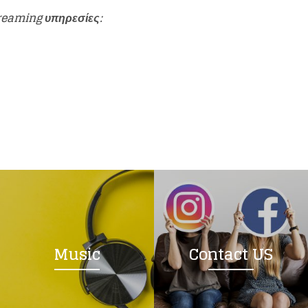
treaming υπηρεσίες:
Music
Contact US