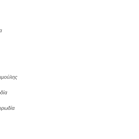
α
ιμούλης
δία
ορωδία