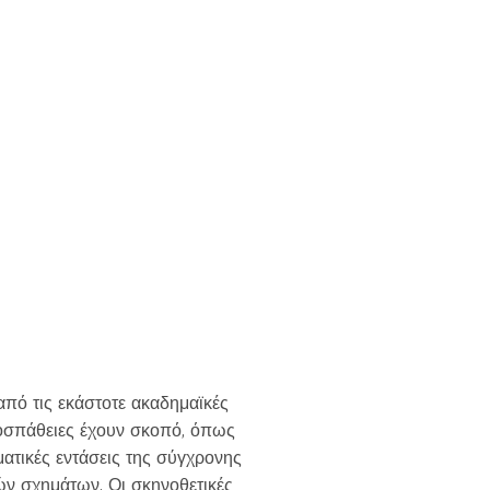
else.
πό τις εκάστοτε ακαδημαϊκές
προσπάθειες έχουν σκοπό, όπως
ατικές εντάσεις της σύγχρονης
ών σχημάτων. Οι σκηνοθετικές