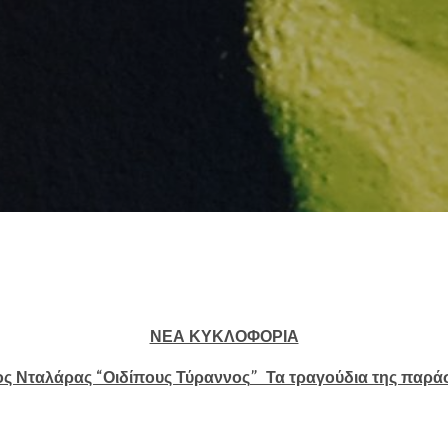
ΝΕΑ ΚΥΚΛΟΦΟΡΙΑ
ος Νταλάρας
“
Οιδίπους Τύραννος
”
Τα τραγούδια της παρά