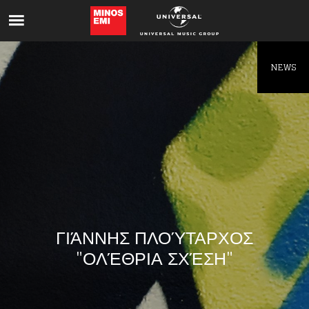
Like being first?
Get news from your favorite artists before
everyone else.
NEWS
ΓΙΆΝΝΗΣ ΠΛΟΎΤΑΡΧΟΣ
"ΟΛΈΘΡΙΑ ΣΧΈΣΗ"