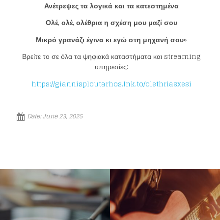
Ανέτρεψες τα λογικά και τα κατεστημένα
Loading your form, please wait...
Ολέ, ολέ, ολέθρια η σχέση μου μαζί σου
Μικρό γρανάζι έγινα κι εγώ στη μηχανή σου
»
Βρείτε το σε όλα τα ψηφιακά καταστήματα και streaming
υπηρεσίες:
https://giannisploutarhos.lnk.to/olethriasxesi
Date:
June 23, 2025