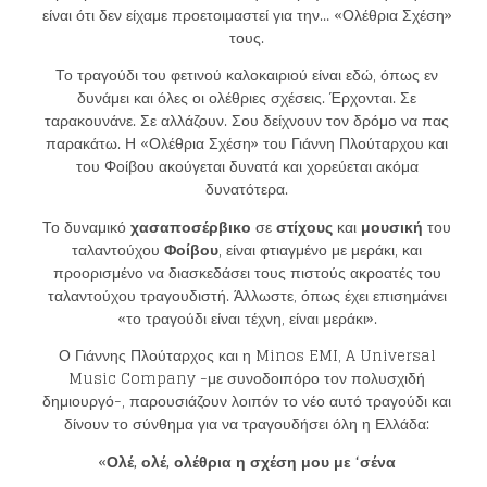
είναι ότι δεν είχαμε προετοιμαστεί για την… «Ολέθρια Σχέση»
τους.
Το τραγούδι του φετινού καλοκαιριού είναι εδώ, όπως εν
δυνάμει και όλες οι ολέθριες σχέσεις. Έρχονται. Σε
ταρακουνάνε. Σε αλλάζουν. Σου δείχνουν τον δρόμο να πας
παρακάτω. Η «Ολέθρια Σχέση» του Γιάννη Πλούταρχου και
του Φοίβου ακούγεται δυνατά και χορεύεται ακόμα
δυνατότερα.
Το δυναμικό
χασαποσέρβικο
σε
στίχους
και
μουσική
του
ταλαντούχου
Φοίβου
, είναι φτιαγμένο με μεράκι, και
προορισμένο να διασκεδάσει τους πιστούς ακροατές του
ταλαντούχου τραγουδιστή. Άλλωστε, όπως έχει επισημάνει
«το τραγούδι είναι τέχνη, είναι μεράκι».
Ο Γιάννης Πλούταρχος και η Minos EMI, A Universal
Music Company -με συνοδοιπόρο τον πολυσχιδή
δημιουργό-, παρουσιάζουν λοιπόν το νέο αυτό τραγούδι και
δίνουν το σύνθημα για να τραγουδήσει όλη η Ελλάδα:
«
Ολέ, ολέ, ολέθρια η σχέση μου με ‘σένα