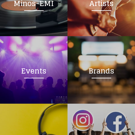
Minos-EMI
Artists
Events
Brands