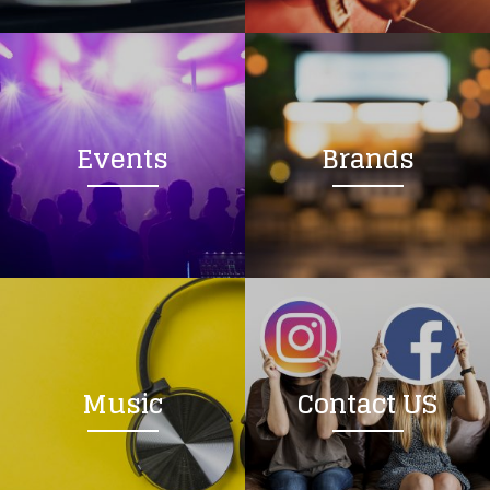
Events
Brands
Music
Contact US