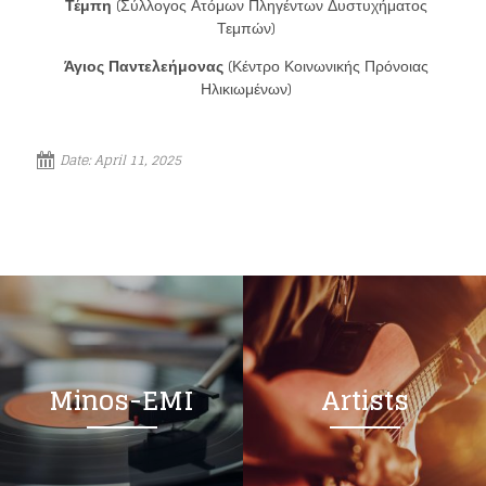
Τέμπη
(Σύλλογος Ατόμων Πληγέντων Δυστυχήματος
Τεμπών)
Άγιος Παντελεήμονας
(Κέντρο Κοινωνικής Πρόνοιας
Ηλικιωμένων)
Date:
April 11, 2025
Minos-EMI
Artists