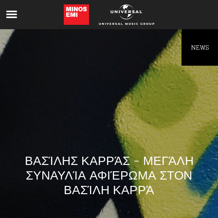
Like being first?
Get news from your favorite artists before
everyone else.
NEWS
ΒΑΣΊΛΗΣ ΚΑΡΡΆΣ - ΜΕΓΆΛΗ
ΣΥΝΑΥΛΊΑ ΑΦΙΈΡΩΜΑ ΣΤΟΝ
ΒΑΣΊΛΗ ΚΑΡΡΆ