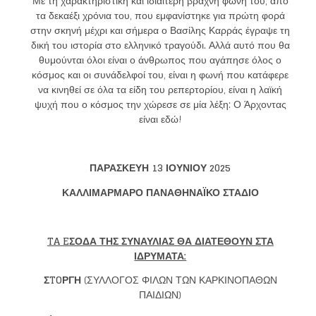
Με τη χαρακτηριστική και ιδιαίτερη βραχνή φωνή του, από
τα δεκαέξι χρόνια του, που εμφανίστηκε για πρώτη φορά
στην σκηνή μέχρι και σήμερα ο Βασίλης Καρράς έγραψε τη
δική του ιστορία στο ελληνικό τραγούδι. Αλλά αυτό που θα
θυμούνται όλοι είναι ο άνθρωπος που αγάπησε όλος ο
κόσμος και οι συνάδελφοί του, είναι η φωνή που κατάφερε
να κινηθεί σε όλα τα είδη του ρεπερτορίου, είναι η λαϊκή
ψυχή που ο κόσμος την χώρεσε σε μία λέξη: Ο Άρχοντας
είναι εδώ!
ΠΑΡΑΣΚΕΥΗ 13 ΙΟΥΝΙΟΥ 2025
ΚΑΛΛΙΜΑΡΜΑΡΟ ΠΑΝΑΘΗΝΑΪΚΟ ΣΤΑΔΙΟ
TA EΣΟΔΑ ΤΗΣ ΣΥΝΑΥΛΙΑΣ ΘΑ ΔΙΑΤΕΘΟΥΝ ΣΤΑ
ΙΔΡΥΜΑΤΑ:
ΣTOΡΓΗ
(ΣΥΛΛΟΓΟΣ ΦΙΛΩΝ ΤΩΝ ΚΑΡΚΙΝΟΠΑΘΩΝ
Loading your form, please wait...
ΠΑΙΔΙΩΝ)