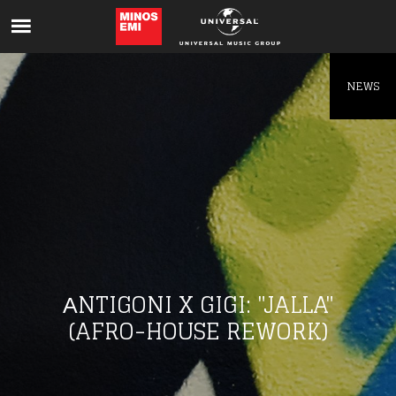
Like being first?
Get news from your favorite artists before
everyone else.
NEWS
ΑNTIGONI X GIGI: "JALLA"
(AFRO-HOUSE REWORK)