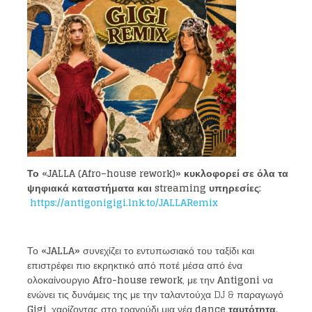
Το «
JALLA
(
Afro
–
house rework
)» κυκλοφορεί σε όλα
τα
ψηφιακά καταστήματα και
streaming
υπηρεσίες:
https
://antigonigigi
.lnk
.to
/JALLARemix
Το
«
JALLA»
συνεχίζει το εντυπωσιακό του ταξίδι και
επιστρέφει πιο εκρηκτικό από ποτέ μέσα από ένα
ολοκαίνουργιο
Afro-
house rework
, με την
Antigoni
να
ενώνει τις δυνάμεις της με την ταλαντούχα DJ & παραγωγό
Gigi
, χαρίζοντας στο τραγούδι μια νέα
dance ταυτότητα
.