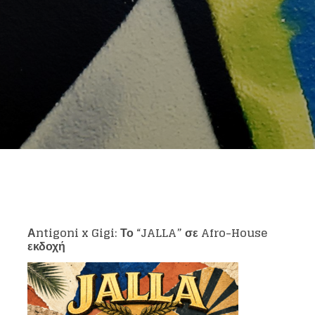
Αntigoni x Gigi: Το “JALLA” σε Afro-House
εκδοχή