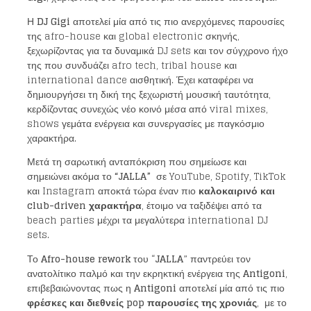
Η
DJ Gigi
αποτελεί μία από τις πιο ανερχόμενες παρουσίες
της afro-house και global electronic σκηνής,
ξεχωρίζοντας για τα δυναμικά DJ sets και τον σύγχρονο ήχο
της που συνδυάζει afro tech, tribal house και
international dance αισθητική. Έχει καταφέρει να
δημιουργήσει τη δική της ξεχωριστή μουσική ταυτότητα,
κερδίζοντας συνεχώς νέο κοινό μέσα από viral mixes,
shows γεμάτα ενέργεια και συνεργασίες με παγκόσμιο
χαρακτήρα.
Μετά τη σαρωτική ανταπόκριση που σημείωσε και
σημειώνει ακόμα το
“
JALLA”
σε YouTube, Spotify, TikTok
και Instagram αποκτά τώρα έναν πιο
καλοκαιρινό και
club-
driven χαρακτήρα
, έτοιμο να ταξιδέψει από τα
beach parties μέχρι τα μεγαλύτερα international DJ
sets.
Το
Afro-house rework
του “
JALLA
” παντρεύει τον
ανατολίτικο παλμό και την εκρηκτική ενέργεια της
Antigoni
,
επιβεβαιώνοντας πως η
Antigoni
αποτελεί μία από τις πιο
φρέσκες και διεθνείς pop παρουσίες της χρονιάς
, με το