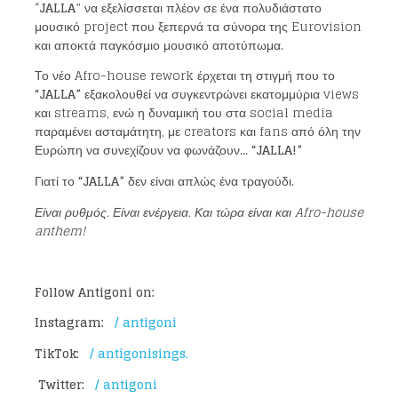
“
JALLA
” να εξελίσσεται πλέον σε ένα πολυδιάστατο
μουσικό project που ξεπερνά τα σύνορα της Eurovision
και αποκτά παγκόσμιο μουσικό αποτύπωμα.
Το νέο Afro-house rework έρχεται τη στιγμή που το
“JALLA”
εξακολουθεί να συγκεντρώνει εκατομμύρια views
και streams, ενώ η δυναμική του στα social media
παραμένει ασταμάτητη, με creators και fans από όλη την
Ευρώπη να συνεχίζουν να φωνάζουν…
“JALLA!”
Γιατί το
“JALLA”
δεν είναι απλώς ένα τραγούδι.
Είναι ρυθμός. Είναι ενέργεια. Και τώρα είναι και Afro-house
anthem!
Follow Antigoni on:
Instagram:
/ antigoni
TikTok:
/ antigonisings.
Loading your form, please wait...
Twitter:
/ antigoni