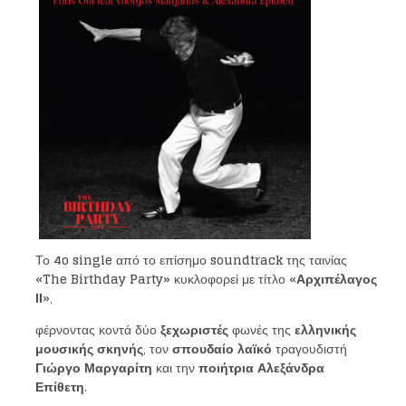
Το
4o single
από το επίσημο
soundtrack
της ταινίας
«The Birthday Party»
κυκλοφορεί με τίτλο
«Αρχιπέλαγος
ΙΙ»
,
φέρνοντας κοντά δύο
ξεχωριστές
φωνές της
ελληνικής
μουσικής σκηνής
, τον
σπουδαίο λαϊκό
τραγουδιστή
Γιώργο Μαργαρίτη
και την
ποιήτρια
Αλεξάνδρα
Επίθετη
.