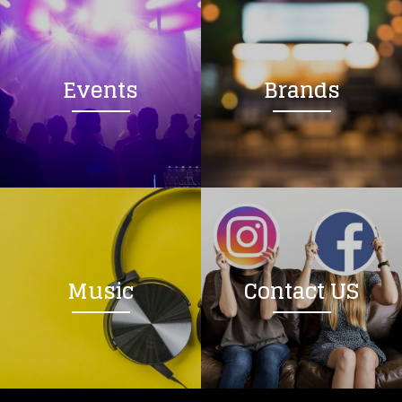
Events
Brands
Music
Contact US