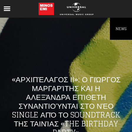
Like being first?
Get news from your favorite artists before
everyone else.
NEWS
«ΑΡΧΙΠΈΛΑΓΟΣ ΙΙ»: Ο ΓΙΏΡΓΟΣ
ΜΑΡΓΑΡΊΤΗΣ ΚΑΙ Η
ΑΛΕΞΆΝΔΡΑ ΕΠΊΘΕΤΗ
ΣΥΝΑΝΤΙΟΎΝΤΑΙ ΣΤΟ ΝΈΟ
SINGLE ΑΠΌ ΤΟ SOUNDTRACK
ΤΗΣ ΤΑΙΝΊΑΣ «THE BIRTHDAY