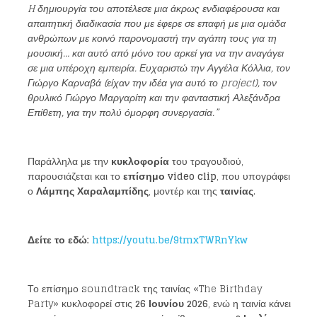
H δημιουργία του αποτέλεσε μια άκρως ενδιαφέρουσα και
απαιτητική διαδικασία που με έφερε σε επαφή με μια ομάδα
ανθρώπων με κοινό παρονομαστή την αγάπη τους για τη
μουσική… και αυτό από μόνο του αρκεί για να την αναγάγει
σε μια υπέροχη εμπειρία. Ευχαριστώ την Αγγέλα Κόλλια, τον
Γιώργο Καρναβά (είχαν την ιδέα για αυτό το project), τον
θρυλικό Γιώργο Μαργαρίτη και την φανταστική Αλεξάνδρα
Επίθετη, για την πολύ όμορφη συνεργασία.”
Παράλληλα με την
κυκλοφορία
του τραγουδιού,
παρουσιάζεται και το
επίσημο video clip
, που υπογράφει
ο
Λάμπης Χαραλαμπίδης
, μοντέρ και της
ταινίας
.
Δείτε το εδώ:
https://youtu.be/9tmxTWRnYkw
Το επίσημο soundtrack της ταινίας «The Birthday
Party» κυκλοφορεί στις
26 Ιουνίου 2026
, ενώ η ταινία κάνει