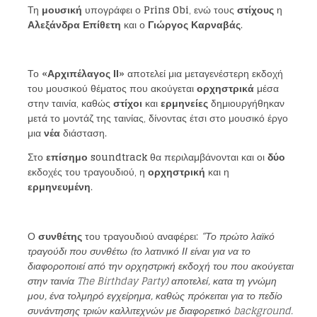
Τη
μουσική
υπογράφει ο
Prins Obi
, ενώ τους
στίχους
η
Αλεξάνδρα Επίθετη
και ο
Γιώργος Καρναβάς
.
Το
«Αρχιπέλαγος ΙΙ»
αποτελεί μια μεταγενέστερη εκδοχή
του μουσικού θέματος που ακούγεται
ορχηστρικά
μέσα
στην ταινία, καθώς
στίχοι
και
ερμηνείες
δημιουργήθηκαν
μετά το μοντάζ της ταινίας, δίνοντας έτσι στο μουσικό έργο
μια
νέα
διάσταση.
Στο
επίσημο soundtrack
θα περιλαμβάνονται και οι
δύο
εκδοχές του τραγουδιού, η
ορχηστρική
και η
ερμηνευμένη
.
Ο
συνθέτης
του τραγουδιού αναφέρει:
“Το πρώτο λαϊκό
τραγούδι που συνθέτω (το λατινικό ΙΙ είναι για να το
διαφοροποιεί από την ορχηστρική εκδοχή του που ακούγεται
στην ταινία The Birthday Party) αποτελεί, κατα τη γνώμη
μου, ένα τολμηρό εγχείρημα, καθώς πρόκειται για το πεδίο
συνάντησης τριών καλλιτεχνών με διαφορετικό background.