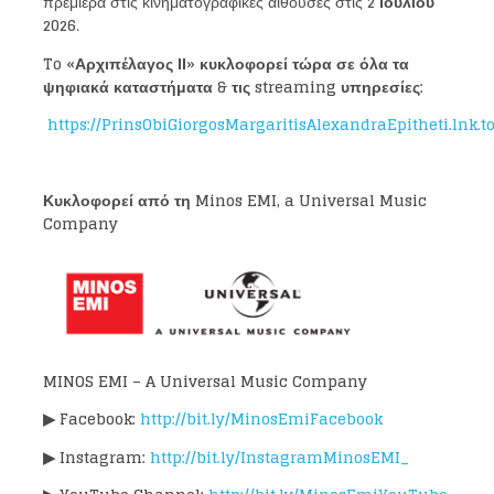
πρεμιέρα στις κινηματογραφικές αίθουσες στις
2 Ιουλίου
2026
.
Loading your form, please wait...
To «Αρχιπέλαγος ΙΙ» κυκλοφορεί τώρα σε όλα τα
ψηφιακά καταστήματα & τις
streaming υπηρεσίες:
https://PrinsObiGiorgosMargaritisAlexandraEpitheti.lnk.t
Κυκλοφορεί από τη Minos EMI, a Universal Music
Company
MINOS EMI – A Universal Music Company
▶
Facebook:
http://bit.ly/MinosEmiFacebook
▶
Instagram:
http://bit.ly/InstagramMinosEMI_