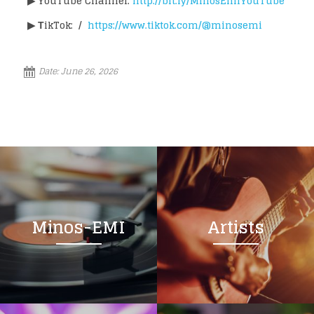
▶
YouTube Channel:
http://bit.ly/MinosEmiYouTube
▶
ΤikTok: /
https://www.tiktok.com/@minosemi
Date:
June 26, 2026
Minos-EMI
Artists