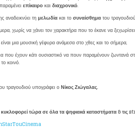
 παραμένει
επίκαιρο
και
διαχρονικό
.
ης αναδεικνύει τη
μελωδία
και το
συναίσθημα
του τραγουδιού
μερα, χωρίς να χάνει τον χαρακτήρα που το έκανε να ξεχωρίσε
είναι μια μουσική γέφυρα ανάμεσα στο χθες και το σήμερα,
ια που έχουν κάτι ουσιαστικό να πουν παραμένουν ζωντανά στ
το κοινό.
Loading your form, please wait...
ου τραγουδιού υπογράφει ο
Νίκος Ζιώγαλας.
υκλοφορεί τώρα σε όλα τα ψηφιακά καταστήματα & τις
st
SanStarTouCinema