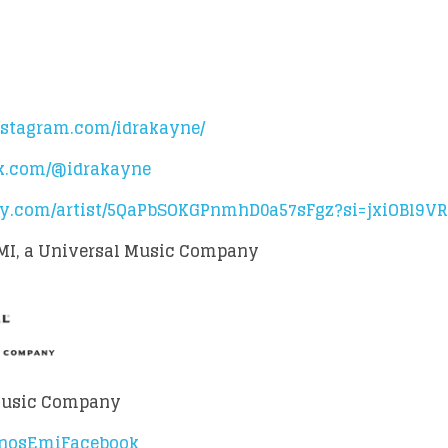
nstagram.com/idrakayne/
ok.com/@idrakayne
tify.com/artist/5QaPbSOKGPnmhD0a57sFgz?si=jxiOB
MI, a Universal Music Company
Music Company
MinosEmiFacebook