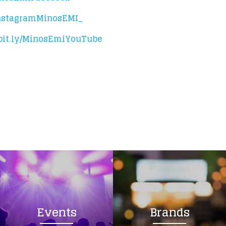
/InstagramMinosEMI_
/bit.ly/MinosEmiYouTube
Events
Brands