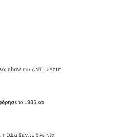
ιλές show του
ANT1 «Your
φόρησε
το
1985
και
, η
Idra Kayne
δίνει νέα