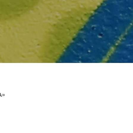
Α»
else.