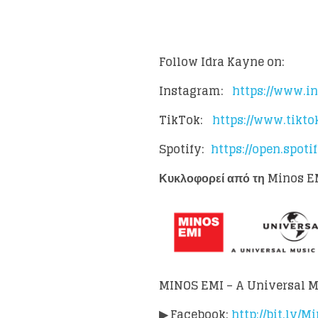
Follow Idra Kayne on:
Instagram:
https://www.i
TikTok:
https://www.tikt
Spotify:
https://open.spo
Κυκλοφορεί από τη Minos E
MINOS EMI – A Universal 
▶
Facebook:
http://bit.ly/