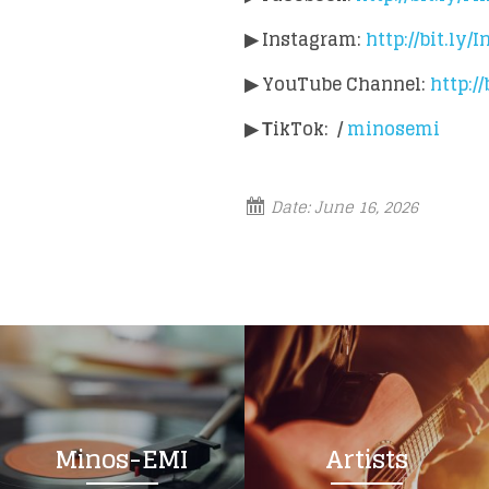
▶
Instagram:
http://bit.ly
▶
YouTube Channel:
http:/
▶
ΤikTok: /
minosemi
Date:
June 16, 2026
Minos-EMI
Artists