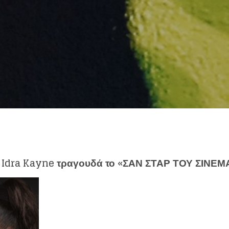
eing first?
Η Idra Kayne τραγουδά το «ΣΑΝ ΣΤΑΡ ΤΟΥ ΣΙΝΕΜ
from your favorite artists before everyone 