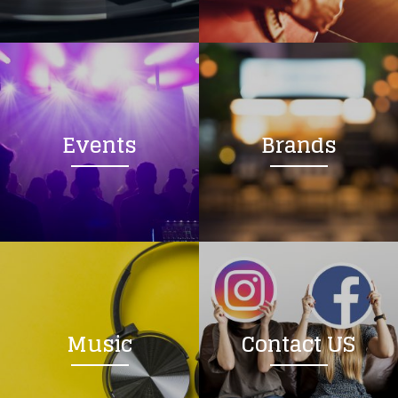
Events
Brands
Music
Contact US