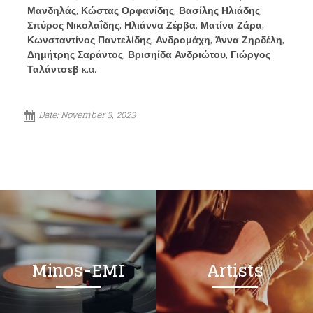
Μανδηλάς, Κώστας Ορφανίδης, Βασίλης Ηλιάδης,
Σπύρος Νικολαΐδης, Ηλιάννα Ζέρβα, Ματίνα Ζάρα,
Κωνσταντίνος Παντελίδης, Ανδρομάχη, Άννα Ζηρδέλη,
Δημήτρης Σαράντος, Βρισηίδα Ανδριώτου, Γιώργος
Ταλάντσεβ
κ.α.
Date:
November 3, 2023
Minos-EMI
Artists