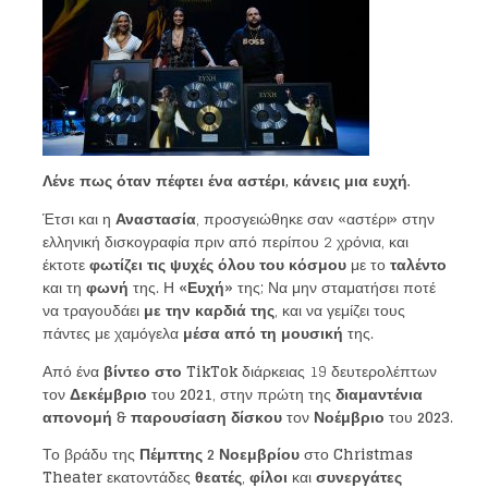
Λένε πως όταν πέφτει ένα αστέρι, κάνεις μια ευχή.
Έτσι και η
Αναστασία
, προσγειώθηκε σαν «αστέρι» στην
ελληνική δισκογραφία πριν από περίπου 2 χρόνια, και
έκτοτε
φωτίζει τις ψυχές όλου του κόσμου
με το
ταλέντο
και τη
φωνή
της. Η
«Ευχή»
της; Να μην σταματήσει ποτέ
να τραγουδάει
με την καρδιά της
, και να γεμίζει τους
πάντες με χαμόγελα
μέσα από τη μουσική
της.
Από ένα
βίντεο στο
TikTok
διάρκειας 19 δευτερολέπτων
τον
Δεκέμβριο
του
2021
, στην πρώτη της
διαμαντένια
απονομή & παρουσίαση δίσκου
τον
Νοέμβριο
του
2023
.
Το βράδυ της
Πέμπτης 2 Νοεμβρίου
στο
Christmas
Theater
εκατοντάδες
θεατές
,
φίλοι
και
συνεργάτες