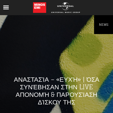
Like being first?
Get news from your favorite artists before
everyone else.
NEWS
ΑΝΑΣΤΑΣΊΑ – «ΕΥΧΉ» | ΌΣΑ
ΣΥΝΈΒΗΣΑΝ ΣΤΗΝ LIVE
ΑΠΟΝΟΜΉ & ΠΑΡΟΥΣΊΑΣΗ
ΔΊΣΚΟΥ ΤΗΣ