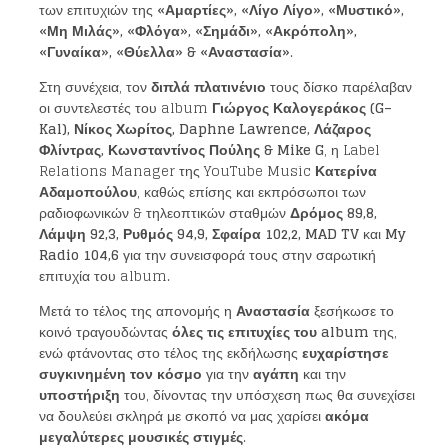
των επιτυχιών της
«Αμαρτίες», «Λίγο Λίγο», «Μυστικό»,
«Μη Μιλάς», «Φλόγα», «Σημάδι», «Ακρόπολη»,
«Γυναίκα», «Θύελλα» & «Αναστασία»
.
Στη συνέχεια, τον
διπλά πλατινένιο
τους δίσκο παρέλαβαν
οι συντελεστές του album
Γιώργος
Καλογεράκος (
G
–
Kal
), Νίκος Χωρίτος,
Daphne Lawrence
, Λάζαρος
Φλίντρας, Κωνσταντίνος Πούλης &
Mike G
, η Label
Relations Manager της YouTube Music
Κατερίνα
Αδαμοπούλου
, καθώς επίσης και εκπρόσωποι των
ραδιοφωνικών & τηλεοπτικών σταθμών
Δρόμος 89,8,
Λάμψη 92,3, Ρυθμός 94,9, Σφαίρα 102,2,
MAD TV
και
My
Radio
104,6
για την συνεισφορά τους στην σαρωτική
επιτυχία του album.
Μετά το τέλος της απονομής η
Αναστασία
ξεσήκωσε το
κοινό τραγουδώντας
όλες τις επιτυχίες του
album
της,
ενώ φτάνοντας στο τέλος της εκδήλωσης
ευχαρίστησε
συγκινημένη τον κόσμο
για την
αγάπη
και την
υποστήριξη
του, δίνοντας την υπόσχεση πως θα συνεχίσει
να δουλεύει σκληρά με σκοπό να μας χαρίσει
ακόμα
μεγαλύτερες μουσικές στιγμές
.