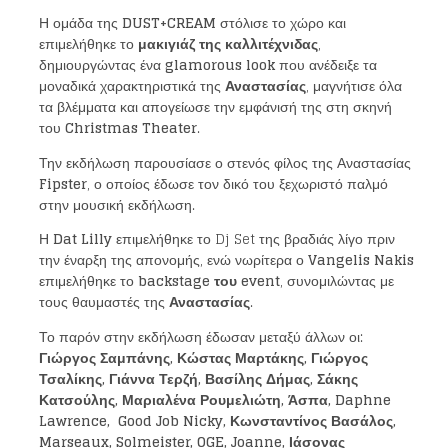
Η ομάδα της
DUST
+
CREAM
στόλισε το χώρο και
επιμελήθηκε το
μακιγιάζ της καλλιτέχνιδας
,
δημιουργώντας ένα
glamorous look
που ανέδειξε τα
Loading your form, please wait...
μοναδικά χαρακτηριστικά της
Αναστασίας
, μαγνήτισε όλα
τα βλέμματα και απογείωσε την εμφάνισή της στη σκηνή
του
Christmas
Theater
.
Την εκδήλωση παρουσίασε ο στενός φίλος της Αναστασίας
Fipster
, ο οποίος έδωσε τον δικό του ξεχωριστό παλμό
στην μουσική εκδήλωση.
Η
Dat
Lilly
επιμελήθηκε το Dj Set της βραδιάς λίγο πριν
την έναρξη της απονομής, ενώ νωρίτερα ο
Vangelis
Nakis
επιμελήθηκε το
backstage
του
event
, συνομιλώντας με
τους θαυμαστές της
Αναστασίας
.
Το παρόν στην εκδήλωση έδωσαν μεταξύ άλλων οι:
Γιώργος Σαμπάνης, Κώστας Μαρτάκης, Γιώργος
Τσαλίκης, Γιάννα Τερζή, Βασίλης Δήμας, Σάκης
Κατσούλης, Μαριαλένα Ρουμελιώτη, Άσπα,
Daphne
Lawrence
,
Good Job Nicky
, Κωνσταντίνος Βασάλος,
Marseaux
,
Solmeister
,
OGE
,
Joanne
, Ιάσονας