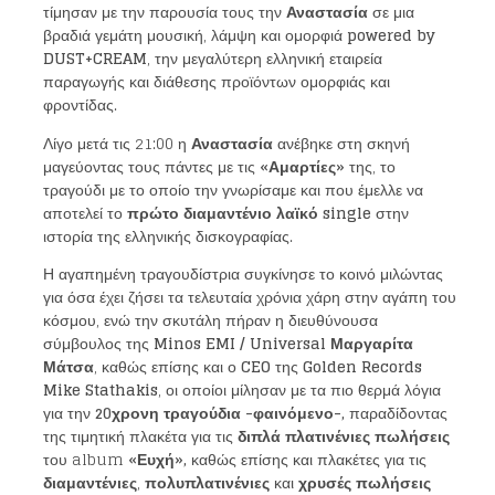
τίμησαν με την παρουσία τους την
Αναστασία
σε μια
βραδιά γεμάτη μουσική, λάμψη και ομορφιά
powered by
DUST
+
CREAM
, την μεγαλύτερη ελληνική εταιρεία
παραγωγής και διάθεσης προϊόντων ομορφιάς και
φροντίδας.
Λίγο μετά τις 21:00 η
Αναστασία
ανέβηκε στη σκηνή
μαγεύοντας τους πάντες με τις
«Αμαρτίες»
της, το
τραγούδι με το οποίο την γνωρίσαμε και που έμελλε να
αποτελεί το
πρώτο διαμαντένιο λαϊκό
single
στην
ιστορία της ελληνικής δισκογραφίας.
Η αγαπημένη τραγουδίστρια συγκίνησε το κοινό μιλώντας
για όσα έχει ζήσει τα τελευταία χρόνια χάρη στην αγάπη του
κόσμου, ενώ την σκυτάλη πήραν η διευθύνουσα
σύμβουλος της
Minos EMI
/
Universal
Μαργαρίτα
Μάτσα
, καθώς επίσης και ο
CEO
της
Golden
Records
Mike
Stathakis
, οι οποίοι μίλησαν με τα πιο θερμά λόγια
για την
20χρονη τραγούδια -φαινόμενο-,
παραδίδοντας
της τιμητική πλακέτα για τις
διπλά πλατινένιες πωλήσεις
του album
«Ευχή»,
καθώς επίσης και πλακέτες για τις
διαμαντένιες
,
πολυπλατινένιες
και
χρυσές
πωλήσεις