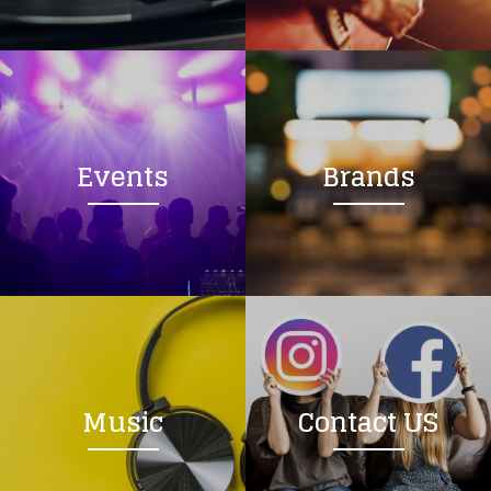
Events
Brands
Music
Contact US