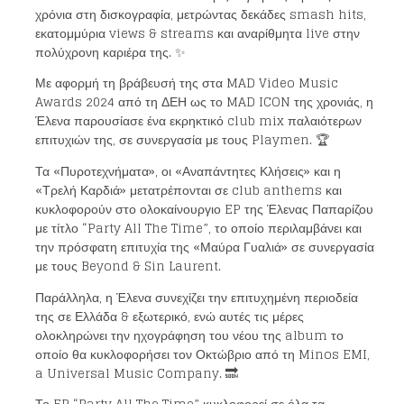
χρόνια στη δισκογραφία, μετρώντας δεκάδες smash hits,
εκατομμύρια views & streams και αναρίθμητα live στην
πολύχρονη καριέρα της. ✨
Με αφορμή τη βράβευσή της στα MAD Video Music
Awards 2024 από τη ΔΕΗ ως το MAD ICON της χρονιάς, η
Έλενα παρουσίασε ένα εκρηκτικό club mix παλαιότερων
επιτυχιών της, σε συνεργασία με τους Playmen. 🏆
Τα «Πυροτεχνήματα», οι «Αναπάντητες Κλήσεις» και η
«Τρελή Καρδιά» μετατρέπονται σε club anthems και
κυκλοφορούν στο ολοκαίνουργιο EP της Έλενας Παπαρίζου
με τίτλο “Party All The Time”, το οποίο περιλαμβάνει και
την πρόσφατη επιτυχία της «Μαύρα Γυαλιά» σε συνεργασία
με τους Beyond & Sin Laurent.
Παράλληλα, η Έλενα συνεχίζει την επιτυχημένη περιοδεία
της σε Ελλάδα & εξωτερικό, ενώ αυτές τις μέρες
ολοκληρώνει την ηχογράφηση του νέου της album το
οποίο θα κυκλοφορήσει τον Οκτώβριο από τη Minos EMI,
a Universal Music Company. 🔜