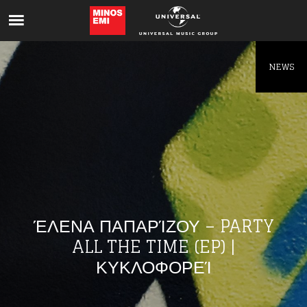
Like being first?
Get news from your favorite artists before
everyone else.
NEWS
ΈΛΕΝΑ ΠΑΠΑΡΊΖΟΥ – PARTY
ALL THE TIME (EP) |
ΚΥΚΛΟΦΟΡΕΊ