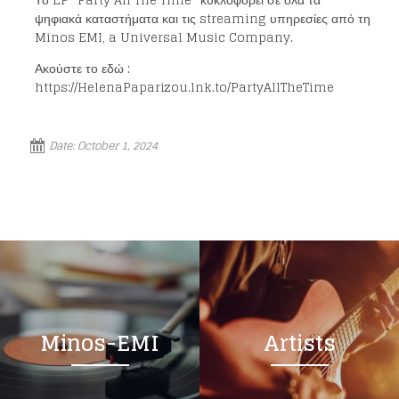
Το EP “Party All The Time” κυκλοφορεί σε όλα τα
ψηφιακά καταστήματα και τις streaming υπηρεσίες από τη
Minos EMI, a Universal Music Company.
Ακούστε το εδώ :
https://HelenaPaparizou.lnk.to/PartyAllTheTime
Loading your form, please wait...
Date:
October 1, 2024
Minos-EMI
Artists